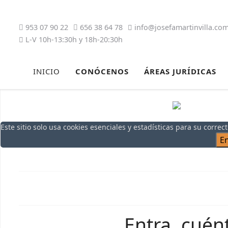
953 07 90 22
656 38 64 78
info@josefamartinvilla.co
L-V 10h-13:30h y 18h-20:30h
INICIO
CONÓCENOS
ÁREAS JURÍDICAS
Este sitio solo usa cookies esenciales y estadísticas para su corre
E
Entra, cuént