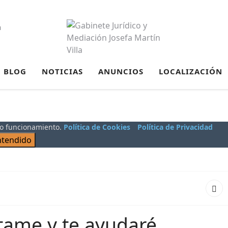
m
BLOG
NOTICIAS
ANUNCIOS
LOCALIZACIÓN
cto funcionamiento.
Política de Cookies
Política de Privacidad
ntendido
ame y te ayudaré...