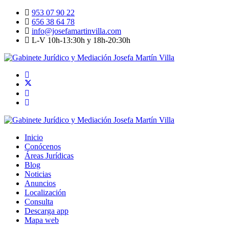
953 07 90 22
656 38 64 78
info@josefamartinvilla.com
L-V 10h-13:30h y 18h-20:30h
Inicio
Conócenos
Áreas Jurídicas
Blog
Noticias
Anuncios
Localización
Consulta
Descarga app
Mapa web