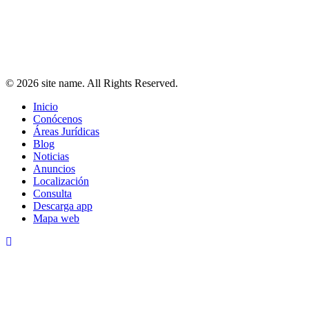
Política de Privacidad
Política de Cookies
Aviso Legal
© 2026 site name. All Rights Reserved.
Inicio
Conócenos
Áreas Jurídicas
Blog
Noticias
Anuncios
Localización
Consulta
Descarga app
Mapa web